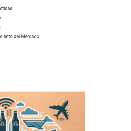
cticas
o
o
imiento del Mercado