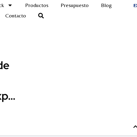
ck
Productos
Presupuesto
Blog
Contacto
de
xp…