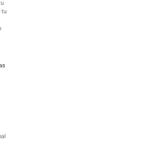
tu
 tu
o
as
nal