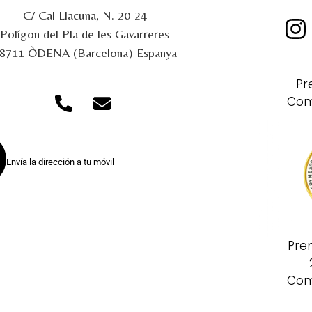
C/ Cal Llacuna, N. 20-24
Polígon del Pla de les Gavarreres
8711 ÒDENA (Barcelona) Espanya
Pr
Com
Envía la dirección a tu móvil
Pre
Com