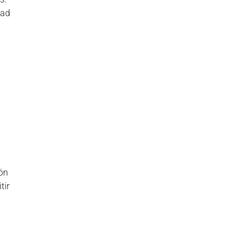
dad
ón
tir