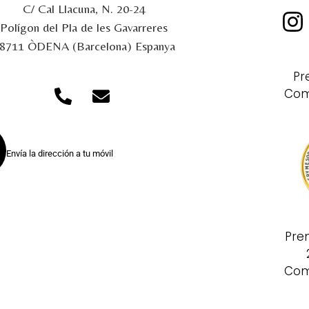
C/ Cal Llacuna, N. 20-24
Polígon del Pla de les Gavarreres
8711 ÒDENA (Barcelona) Espanya
Pr
Com
Envía la dirección a tu móvil
Pre
Com