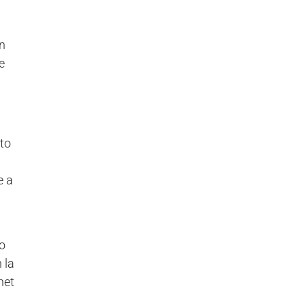
ón
e
to
e a
mo
 la
net