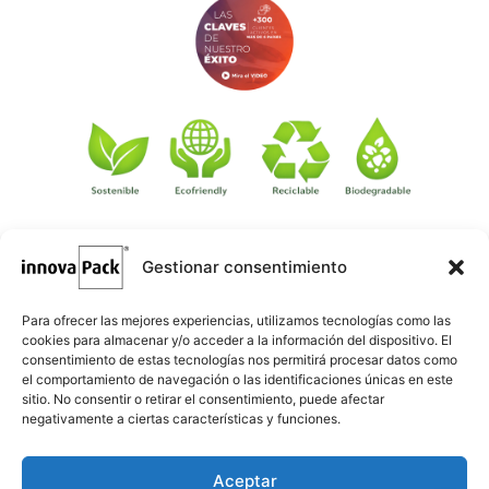
Gestionar consentimiento
©
·
Créditos
: Redacción: Innovapack · Diseño e implementación
igualada.online
web: Manel Caparrós · Servidores y publicación:
·
conten.blog
Contenido blog:
Para ofrecer las mejores experiencias, utilizamos tecnologías como las
cookies para almacenar y/o acceder a la información del dispositivo. El
consentimiento de estas tecnologías nos permitirá procesar datos como
el comportamiento de navegación o las identificaciones únicas en este
sitio. No consentir o retirar el consentimiento, puede afectar
negativamente a ciertas características y funciones.
Aceptar