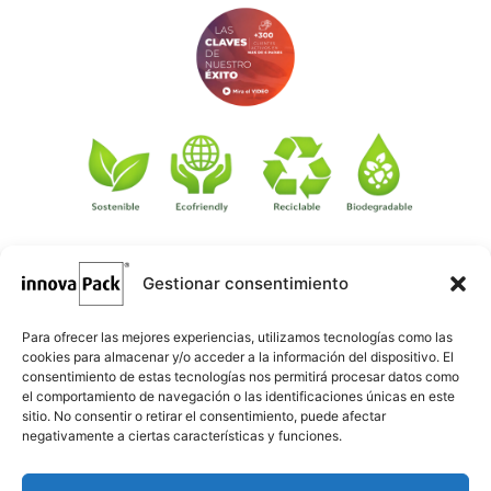
Gestionar consentimiento
©
·
Créditos
: Redacción: Innovapack · Diseño e implementación
igualada.online
web: Manel Caparrós · Servidores y publicación:
·
conten.blog
Contenido blog:
Para ofrecer las mejores experiencias, utilizamos tecnologías como las
cookies para almacenar y/o acceder a la información del dispositivo. El
consentimiento de estas tecnologías nos permitirá procesar datos como
el comportamiento de navegación o las identificaciones únicas en este
sitio. No consentir o retirar el consentimiento, puede afectar
negativamente a ciertas características y funciones.