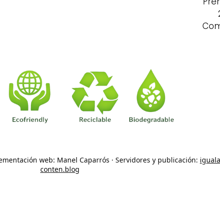
Pre
Com
lementación web: Manel Caparrós · Servidores y publicación:
igual
conten.blog