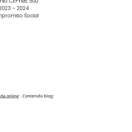
mio CEPYME 500
2023 – 2024
promiso Social
ada.online
· Contenido blog: