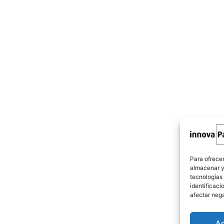
Para ofrecer
almacenar y/
tecnologías
identificaci
afectar nega
A