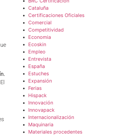
BRC Certificación
Cataluña
Certificaciones Oficiales
Comercial
Competitividad
Economia
Ecoskin
que
Empleo
Entrevista
España
Estuches
ín.
Expansión
El
Ferias
Hispack
Innovación
Innovapack
Internacionalización
es
Maquinaria
Materiales procedentes