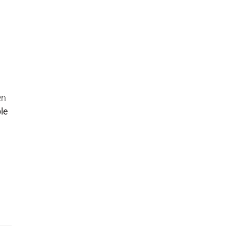
en
le