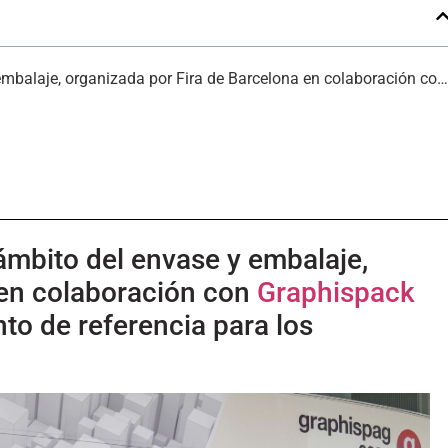
Hispack, la feria bienal líder en el ámbito del envase y embalaje, organizada por Fira de Barcelona en colaboración con Graphispack Asociación, se erige como un evento de referencia para los profesionales del sector.
ámbito del envase y embalaje,
en colaboración con
Graphispack
to de referencia para los