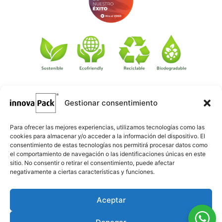
Gestionar consentimiento
©
·
Créditos
: Redacción: Innovapack · Diseño e implementación
igualada.online
web: Manel Caparrós · Servidores y publicación:
·
conten.blog
Contenido blog:
Para ofrecer las mejores experiencias, utilizamos tecnologías como las
cookies para almacenar y/o acceder a la información del dispositivo. El
consentimiento de estas tecnologías nos permitirá procesar datos como
el comportamiento de navegación o las identificaciones únicas en este
sitio. No consentir o retirar el consentimiento, puede afectar
negativamente a ciertas características y funciones.
Aceptar