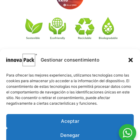
Gestionar consentimiento
©
·
Créditos
: Redacción: Innovapack · Diseño e implementación
igualada.online
web: Manel Caparrós · Servidores y publicación:
·
conten.blog
Contenido blog:
Para ofrecer las mejores experiencias, utilizamos tecnologías como las
cookies para almacenar y/o acceder a la información del dispositivo. El
consentimiento de estas tecnologías nos permitirá procesar datos como
el comportamiento de navegación o las identificaciones únicas en este
sitio. No consentir o retirar el consentimiento, puede afectar
negativamente a ciertas características y funciones.
Aceptar
Denegar