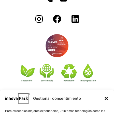
Gestionar consentimiento
©
·
Créditos
: Redacción: Innovapack · Diseño e implementación
igualada.online
web: Manel Caparrós · Servidores y publicación:
·
conten.blog
Contenido blog:
Para ofrecer las mejores experiencias, utilizamos tecnologías como las