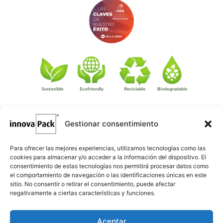
Gestionar consentimiento
©
·
Créditos
: Redacción: Innovapack · Diseño e implementación
igualada.online
web: Manel Caparrós · Servidores y publicación:
·
conten.blog
Contenido blog:
Para ofrecer las mejores experiencias, utilizamos tecnologías como las
cookies para almacenar y/o acceder a la información del dispositivo. El
consentimiento de estas tecnologías nos permitirá procesar datos como
el comportamiento de navegación o las identificaciones únicas en este
sitio. No consentir o retirar el consentimiento, puede afectar
negativamente a ciertas características y funciones.
Aceptar