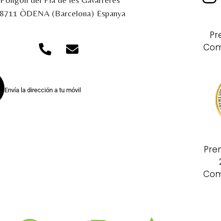
8711 ÒDENA (Barcelona) Espanya
Pr
Com
Envía la dirección a tu móvil
Pre
Com