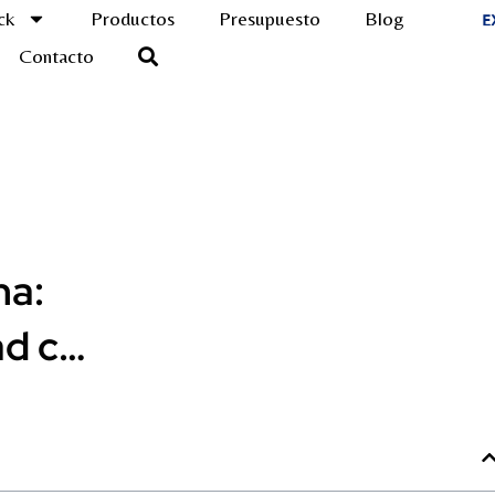
ck
Productos
Presupuesto
Blog
Contacto
na:
ad c…