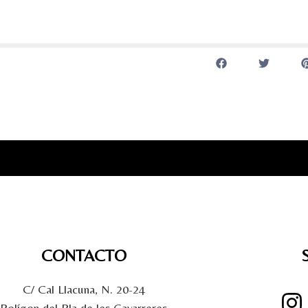
CONTACTO
C/ Cal Llacuna, N. 20-24
Polígon del Pla de les Gavarreres