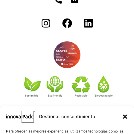
Gestionar consentimiento
©
·
Créditos
: Redacción: Innovapack · Diseño e implementación
igualada.online
web: Manel Caparrós · Servidores y publicación:
·
conten.blog
Contenido blog:
Para ofrecer las mejores experiencias, utilizamos tecnologías como las