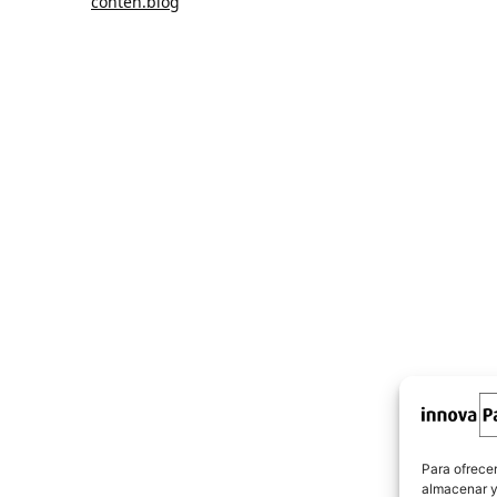
conten.blog
Para ofrecer
almacenar y/