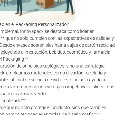
dad en el Packaging Personalizado?
mbiental, Innovapack se destaca como líder en
* que no solo cumplen con las expectativas de calidad y
 Desde envases sostenibles hasta cajas de cartón reciclad
ncluyendo alimentación, bebidas, cosmética y farmacia.
el Packaging**
laración de principios ecológicos, sino una estrategia
pack, empleamos materiales como el cartón reciclado y
les al final de su ciclo de vida. Esto no solo ayuda a
ece a las empresas una ventaja competitiva al alinear sus
acia marcas más verdes.
rsonalizado**
aje que no solo protege el producto, sino que también
ombinamos técnicas avanzadas de diseño gráfico y