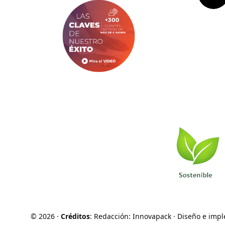
©
2026
·
Créditos
: Redacción: Innovapack · Diseño e imp