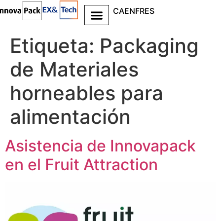
CA
EN
FR
ES
Ir al
contenido
Etiqueta:
Packaging
de Materiales
horneables para
alimentación
Asistencia de Innovapack
en el Fruit Attraction