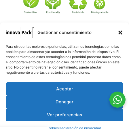
Gestionar consentimiento
©
·
Créditos
: Redacción: Innovapack · Diseño e implementación
igualada.online
web: Manel Caparrós · Servidores y publicación:
·
conten.blog
Contenido blog:
Para ofrecer las mejores experiencias, utilizamos tecnologías como las
cookies para almacenar y/o acceder a la información del dispositivo. El
consentimiento de estas tecnologías nos permitirá procesar datos como
el comportamiento de navegación o las identificaciones únicas en este
sitio. No consentir o retirar el consentimiento, puede afectar
negativamente a ciertas características y funciones.
Aceptar
Denegar
Ver preferencias
Política de cookies
Declaración de privacidad