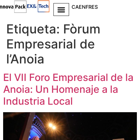
CA
EN
FR
ES
Ir al
contenido
Etiqueta:
Fòrum
Empresarial de
l’Anoia
El VII Foro Empresarial de la
Anoia: Un Homenaje a la
Industria Local