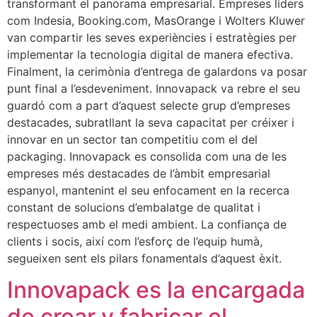
transformant el panorama empresarial. Empreses líders
com Indesia, Booking.com, MasOrange i Wolters Kluwer
van compartir les seves experiències i estratègies per
implementar la tecnologia digital de manera efectiva.
Finalment, la cerimònia d’entrega de galardons va posar
punt final a l’esdeveniment. Innovapack va rebre el seu
guardó com a part d’aquest selecte grup d’empreses
destacades, subratllant la seva capacitat per créixer i
innovar en un sector tan competitiu com el del
packaging. Innovapack es consolida com una de les
empreses més destacades de l’àmbit empresarial
espanyol, mantenint el seu enfocament en la recerca
constant de solucions d’embalatge de qualitat i
respectuoses amb el medi ambient. La confiança de
clients i socis, així com l’esforç de l’equip humà,
segueixen sent els pilars fonamentals d’aquest èxit.
Innovapack es la encargada
de crear y fabricar el