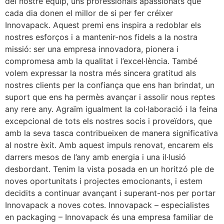
del nostre equip, uns professionals apassionats que
cada dia donen el millor de si per fer créixer
Innovapack. Aquest premi ens inspira a redoblar els
nostres esforços i a mantenir-nos fidels a la nostra
missió: ser una empresa innovadora, pionera i
compromesa amb la qualitat i l’excel·lència. També
volem expressar la nostra més sincera gratitud als
nostres clients per la confiança que ens han brindat, un
suport que ens ha permès avançar i assolir nous reptes
any rere any. Agraïm igualment la col·laboració i la feina
excepcional de tots els nostres socis i proveïdors, que
amb la seva tasca contribueixen de manera significativa
al nostre èxit. Amb aquest impuls renovat, encarem els
darrers mesos de l’any amb energia i una il·lusió
desbordant. Tenim la vista posada en un horitzó ple de
noves oportunitats i projectes emocionants, i estem
decidits a continuar avançant i superant-nos per portar
Innovapack a noves cotes. Innovapack – especialistes
en packaging – Innovapack és una empresa familiar de