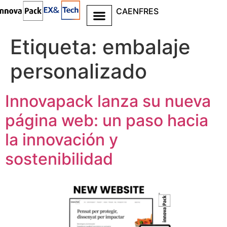
CA
EN
FR
ES
Ir al
contenido
Etiqueta:
embalaje
personalizado
Innovapack lanza su nueva
página web: un paso hacia
la innovación y
sostenibilidad