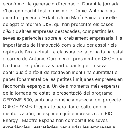
econòmic i la generació d’ocupació. Durant la jornada,
s’han compartit testimonis de D. Daniel Antoñanzas,
director general d’Exkal, i Juan María Sainz, conseller
delegat d’Informa D&B, qui han presentat els casos
d’èxit d’altres empreses destacades, compartint les
seves experiències sobre el creixement empresarial i la
importància de l’innovació com a clau per assolir els
reptes de l’era actual. La clausura de la jornada ha estat
a càrrec de Antonio Garamendi, president de CEOE, qui
ha donat les gràcies als participants per la seva
contribució a l’èxit de l’esdeveniment i ha subratllat el
paper fonamental de les petites i mitjanes empreses en
l’economia espanyola. Un dels moments més esperats
de la jornada ha estat la presentació del programa
CEPYME 500, amb una ponència especial del projecte
CRECEPYME: Prepárate para dar el salto con la
mentorización, un espai en què empreses com RIC
Energy i Mapfre España han compartit les seves
experiències i estratègies per ajudar les empreses a