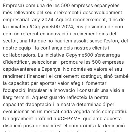
Empresa) com una de les 500 empreses espanyoles
més rellevants pel seu creixement i desenvolupament
empresarial l’any 2024. Aquest reconeixement, dins de
la iniciativa #Cepyme500 2024, ens posiciona de nou
com un referent en innovació i creixement dins del
sector, una fita que no hauríem assolit sense l’esforç del
nostre equip i la confiança dels nostres clients i
col·laboradors. La iniciativa Cepyme500 s’encarrega
d’identificar, seleccionar i promoure les 500 empreses
capdavanteres a Espanya. No només es valora el seu
rendiment financer i el creixement sostingut, sinó també
la capacitat per aportar valor afegit, fomentar
l’ocupació, impulsar la innovació i construir una visió a
llarg termini. Aquest guardó reflecteix la nostra
capacitat d’adaptació i la nostra determinació per
evolucionar en un mercat cada vegada més competitiu.
Un agraïment profund a #CEPYME, que amb aquesta
distinció posa de manifest el compromís i la dedicació