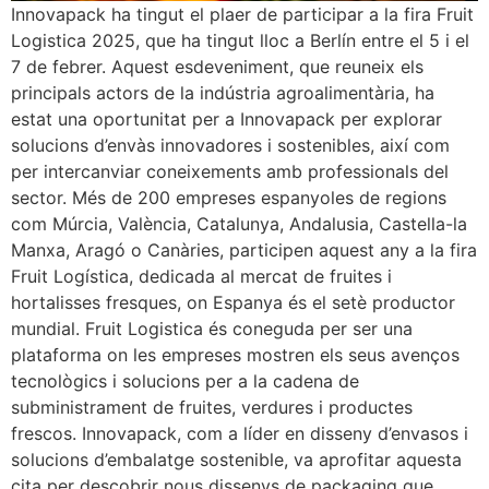
Innovapack ha tingut el plaer de participar a la fira Fruit
Logistica 2025, que ha tingut lloc a Berlín entre el 5 i el
7 de febrer. Aquest esdeveniment, que reuneix els
principals actors de la indústria agroalimentària, ha
estat una oportunitat per a Innovapack per explorar
solucions d’envàs innovadores i sostenibles, així com
per intercanviar coneixements amb professionals del
sector. Més de 200 empreses espanyoles de regions
com Múrcia, València, Catalunya, Andalusia, Castella-la
Manxa, Aragó o Canàries, participen aquest any a la fira
Fruit Logística, dedicada al mercat de fruites i
hortalisses fresques, on Espanya és el setè productor
mundial. Fruit Logistica és coneguda per ser una
plataforma on les empreses mostren els seus avenços
tecnològics i solucions per a la cadena de
subministrament de fruites, verdures i productes
frescos. Innovapack, com a líder en disseny d’envasos i
solucions d’embalatge sostenible, va aprofitar aquesta
cita per descobrir nous dissenys de packaging que