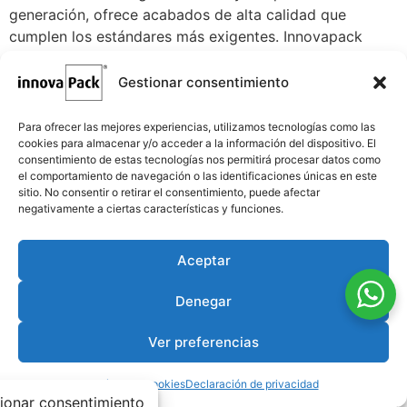
generación, ofrece acabados de alta calidad que
cumplen los estándares más exigentes. Innovapack
cuenta con un departamento completo de diseño y
preimpresión, impresoras offset híbridas, troqueladoras
Gestionar consentimiento
y encoladoras, para crear embalajes que protegen,
conservan y promocionan el producto de manera
Para ofrecer las mejores experiencias, utilizamos tecnologías como las
óptima.
cookies para almacenar y/o acceder a la información del dispositivo. El
consentimiento de estas tecnologías nos permitirá procesar datos como
Innovapack se involucra de
el comportamiento de navegación o las identificaciones únicas en este
sitio. No consentir o retirar el consentimiento, puede afectar
negativamente a ciertas características y funciones.
manera destacada en la
feria Graphispack
Aceptar
Denegar
Ver preferencias
Política de cookies
Declaración de privacidad
ionar consentimiento