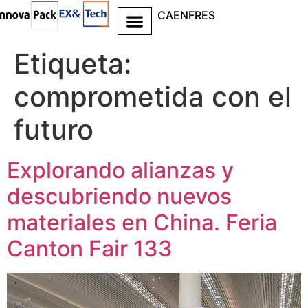
CA
EN
FR
ES
Ir al
contenido
Etiqueta:
comprometida con el
futuro
Explorando alianzas y
descubriendo nuevos
materiales en China. Feria
Canton Fair 133