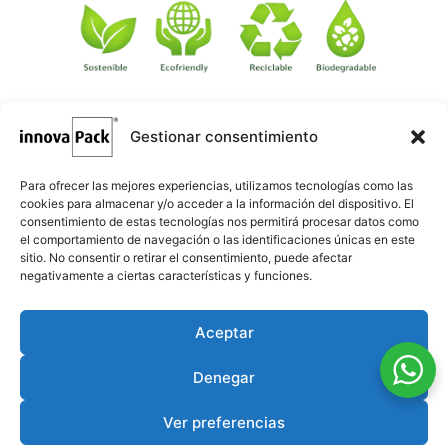
Gestionar consentimiento
©
·
Créditos
: Redacción: Innovapack · Diseño e implementación
igualada.online
web: Manel Caparrós · Servidores y publicación:
·
conten.blog
Contenido blog:
Para ofrecer las mejores experiencias, utilizamos tecnologías como las
cookies para almacenar y/o acceder a la información del dispositivo. El
consentimiento de estas tecnologías nos permitirá procesar datos como
el comportamiento de navegación o las identificaciones únicas en este
sitio. No consentir o retirar el consentimiento, puede afectar
negativamente a ciertas características y funciones.
Aceptar
Denegar
Ver preferencias