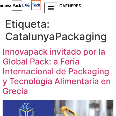
CA
EN
FR
ES
Ir al
contenido
Etiqueta:
CatalunyaPackaging
Innovapack invitado por la
Global Pack: a Feria
Internacional de Packaging
y Tecnología Alimentaria en
Grecia