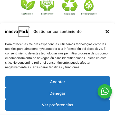
Gestionar consentimiento
©
·
Créditos
: Redacción: Innovapack · Diseño e implementación
igualada.online
web: Manel Caparrós · Servidores y publicación:
·
conten.blog
Contenido blog:
Para ofrecer las mejores experiencias, utilizamos tecnologías como las
cookies para almacenar y/o acceder a la información del dispositivo. El
consentimiento de estas tecnologías nos permitirá procesar datos como
el comportamiento de navegación o las identificaciones únicas en este
sitio. No consentir o retirar el consentimiento, puede afectar
negativamente a ciertas características y funciones.
Aceptar
Denegar
Ver preferencias